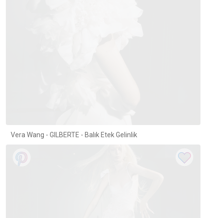
Vera Wang - GILBERTE - Balık Etek Gelinlik