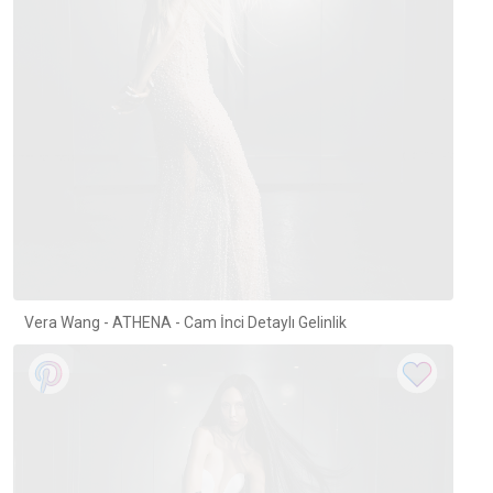
Vera Wang - ATHENA - Cam İnci Detaylı Gelinlik