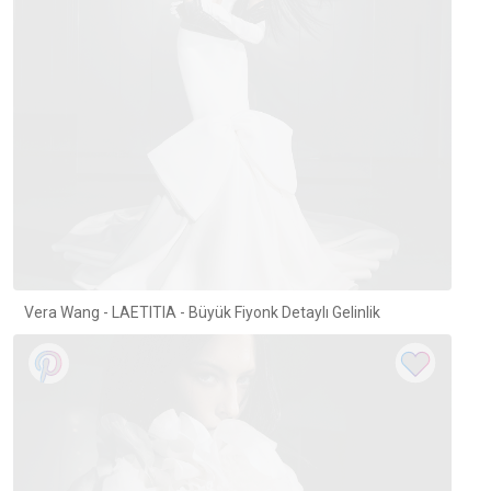
Vera Wang - LAETITIA - Büyük Fiyonk Detaylı Gelinlik