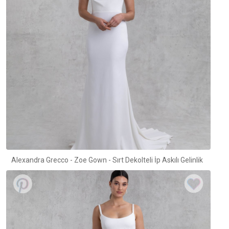
Alexandra Grecco - Zoe Gown - Sırt Dekolteli İp Askılı Gelinlik