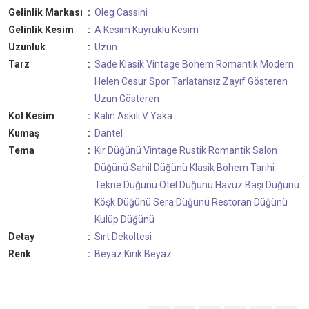
Gelinlik Markası
:
Oleg Cassini
Gelinlik Kesim
:
A Kesim
Kuyruklu Kesim
Uzunluk
:
Uzun
Tarz
:
Sade
Klasik
Vintage
Bohem
Romantik
Modern
Helen
Cesur
Spor
Tarlatansız
Zayıf Gösteren
Uzun Gösteren
Kol Kesim
:
Kalın Askılı
V Yaka
Kumaş
:
Dantel
Tema
:
Kır Düğünü
Vintage
Rustik
Romantik
Salon
Düğünü
Sahil Düğünü
Klasik
Bohem
Tarihi
Tekne Düğünü
Otel Düğünü
Havuz Başı Düğünü
Köşk Düğünü
Sera Düğünü
Restoran Düğünü
Kulüp Düğünü
Detay
:
Sırt Dekoltesi
Renk
:
Beyaz
Kırık Beyaz