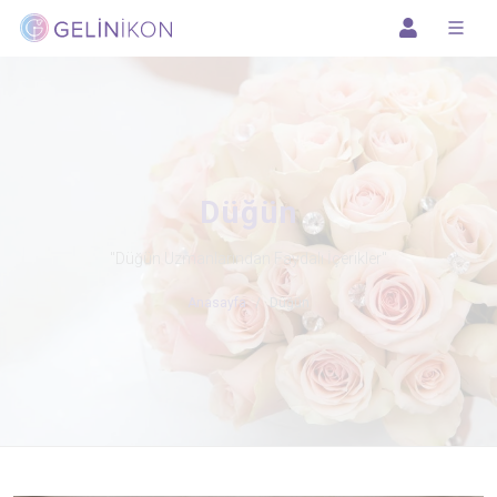
Düğün
"Düğün Uzmanlarından Faydalı İçerikler"
Anasayfa
Düğün