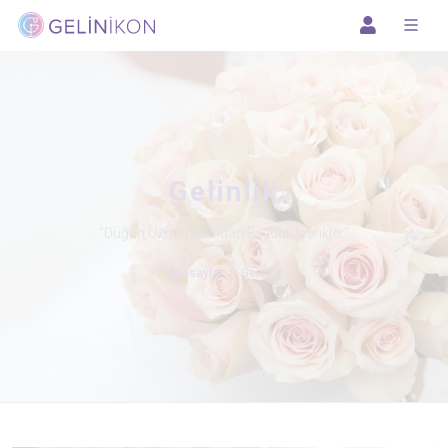
Gelinlik
"Düğün Uzmanlarından Faydalı İçerikler"
Anasayfa
Gelinlik