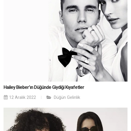
Hailey Bieber’ın Düğünde Giydiği Kıyafetler
12 Aralık 2022
Düğün
Gelinlik