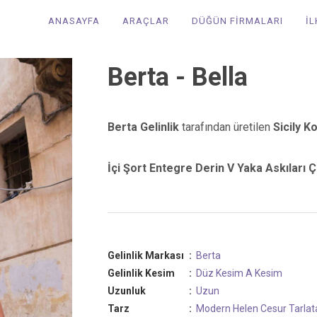
ANASAYFA
ARAÇLAR
DÜĞÜN FİRMALARI
İ
Berta - Bella
Berta Gelinlik
tarafından üretilen
Sicily K
İçi Şort Entegre Derin V Yaka Askıları Ç
Gelinlik Markası
:
Berta
Gelinlik Kesim
:
Düz Kesim
A Kesim
Uzunluk
:
Uzun
Tarz
:
Modern
Helen
Cesur
Tarlat