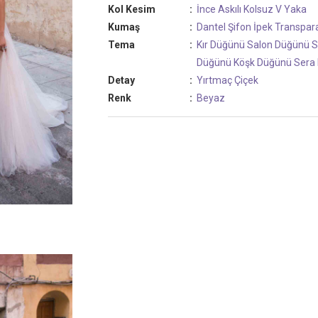
Kol Kesim
:
İnce Askılı
Kolsuz
V Yaka
Kumaş
:
Dantel
Şifon
İpek
Transpar
Tema
:
Kır Düğünü
Salon Düğünü
S
Düğünü
Köşk Düğünü
Sera
Detay
:
Yırtmaç
Çiçek
Renk
:
Beyaz