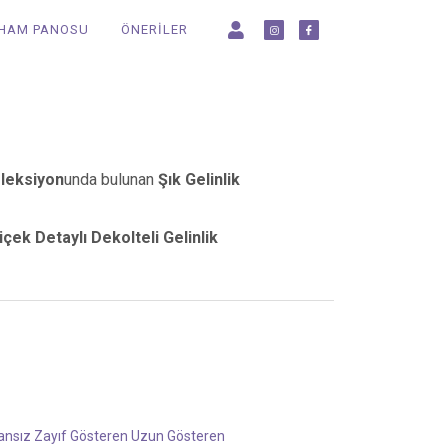
LHAM PANOSU
ÖNERİLER
oleksiyon
unda bulunan
Şık Gelinlik
içek Detaylı Dekolteli Gelinlik
ansız
Zayıf Gösteren
Uzun Gösteren