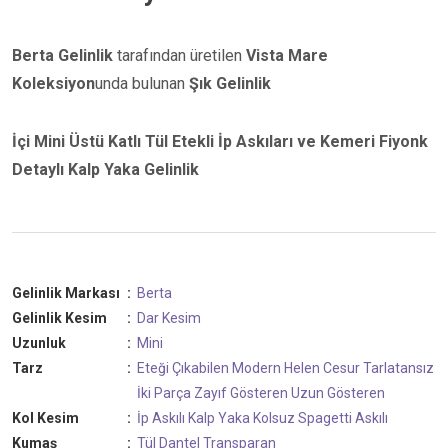
Berta Gelinlik
tarafından üretilen
Vista Mare
Koleksiyon
unda bulunan
Şık Gelinlik
İçi Mini Üstü Katlı Tül Etekli İp Askıları ve Kemeri Fiyonk
Detaylı Kalp Yaka Gelinlik
Gelinlik Markası
:
Berta
Gelinlik Kesim
:
Dar Kesim
Uzunluk
:
Mini
Tarz
:
Eteği Çıkabilen
Modern
Helen
Cesur
Tarlatansız
İki Parça
Zayıf Gösteren
Uzun Gösteren
Kol Kesim
:
İp Askılı
Kalp Yaka
Kolsuz
Spagetti Askılı
Kumaş
:
Tül
Dantel
Transparan