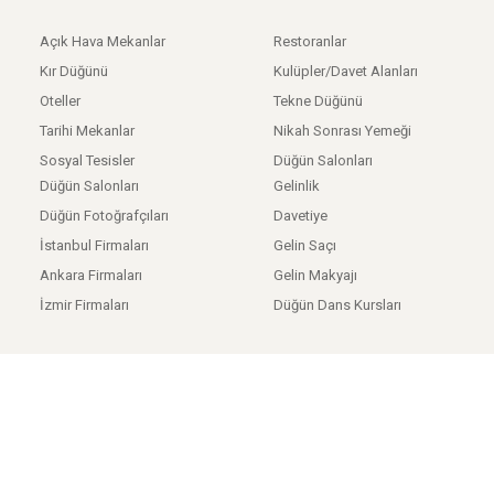
Açık Hava Mekanlar
Restoranlar
Kır Düğünü
Kulüpler/Davet Alanları
Oteller
Tekne Düğünü
Tarihi Mekanlar
Nikah Sonrası Yemeği
Sosyal Tesisler
Düğün Salonları
Düğün Salonları
Gelinlik
Düğün Fotoğrafçıları
Davetiye
İstanbul Firmaları
Gelin Saçı
Ankara Firmaları
Gelin Makyajı
İzmir Firmaları
Düğün Dans Kursları
Anasayfa
/
Hakkımızda
/
Kişisel Verilerin Korunması
/
Kullanıcı Sözleşmesi