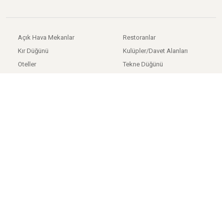
Açık Hava Mekanlar
Restoranlar
Kır Düğünü
Kulüpler/Davet Alanları
Oteller
Tekne Düğünü
Tarihi Mekanlar
Nikah Sonrası Yemeği
Sosyal Tesisler
Düğün Salonları
Düğün Salonları
Gelinlik
Düğün Fotoğrafçıları
Davetiye
İstanbul Firmaları
Gelin Saçı
Ankara Firmaları
Gelin Makyajı
İzmir Firmaları
Düğün Dans Kursları