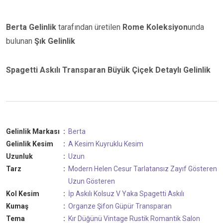
Berta Gelinlik
tarafından üretilen
Rome Koleksiyon
unda
bulunan
Şık Gelinlik
Spagetti Askılı Transparan Büyük Çiçek Detaylı Gelinlik
Gelinlik Markası
:
Berta
Gelinlik Kesim
:
A Kesim
Kuyruklu Kesim
Uzunluk
:
Uzun
Tarz
:
Modern
Helen
Cesur
Tarlatansız
Zayıf Gösteren
Uzun Gösteren
Kol Kesim
:
İp Askılı
Kolsuz
V Yaka
Spagetti Askılı
Kumaş
:
Organze
Şifon
Güpür
Transparan
Tema
:
Kır Düğünü
Vintage
Rustik
Romantik
Salon