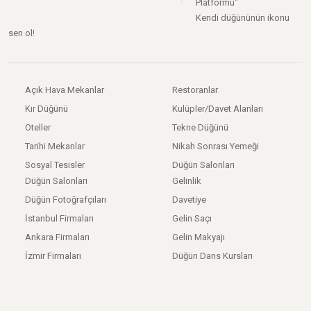
Platformu"
Kendi düğününün ikonu
sen ol!
Açık Hava Mekanlar
Restoranlar
Kır Düğünü
Kulüpler/Davet Alanları
Oteller
Tekne Düğünü
Tarihi Mekanlar
Nikah Sonrası Yemeği
Sosyal Tesisler
Düğün Salonları
Düğün Salonları
Gelinlik
Düğün Fotoğrafçıları
Davetiye
İstanbul Firmaları
Gelin Saçı
Ankara Firmaları
Gelin Makyajı
İzmir Firmaları
Düğün Dans Kursları