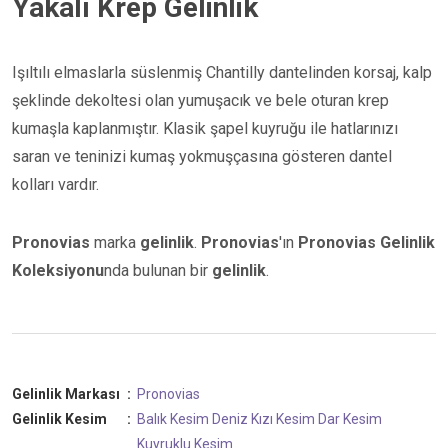
Yakalı Krep Gelinlik
Işıltılı elmaslarla süslenmiş Chantilly dantelinden korsaj, kalp
şeklinde dekoltesi olan yumuşacık ve bele oturan krep
kumaşla kaplanmıştır. Klasik şapel kuyruğu ile hatlarınızı
saran ve teninizi kumaş yokmuşçasına gösteren dantel
kolları vardır.
Pronovias
marka
gelinlik
.
Pronovias
'ın
Pronovias Gelinlik
Koleksiyonu
nda bulunan bir
gelinlik
.
Gelinlik Markası
:
Pronovias
Gelinlik Kesim
:
Balık Kesim
Deniz Kızı Kesim
Dar Kesim
Kuyruklu Kesim