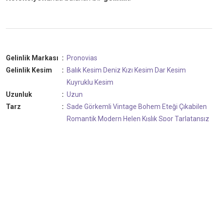
Gelinlik Markası
:
Pronovias
Gelinlik Kesim
:
Balık Kesim
Deniz Kızı Kesim
Dar Kesim
Kuyruklu Kesim
Uzunluk
:
Uzun
Tarz
:
Sade
Görkemli
Vintage
Bohem
Eteği Çıkabilen
Romantik
Modern
Helen
Kışlık
Spor
Tarlatansız
İki Parça
Zayıf Gösteren
Uzun Gösteren
Kol Kesim
:
Uzun Kollu
Kalp Yaka
Kumaş
:
Krep
Tema
:
Kır Düğünü
Vintage
Rustik
Romantik
Salon
Düğünü
Sahil Düğünü
Klasik
Bohem
Tarihi
Tekne Düğünü
Otel Düğünü
Havuz Başı Düğünü
Köşk Düğünü
Sera Düğünü
Restoran Düğünü
Kulüp Düğünü