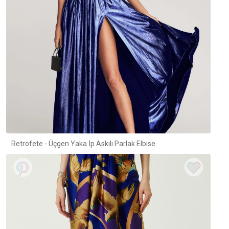
Retrofete - Üçgen Yaka İp Askılı Parlak Elbise