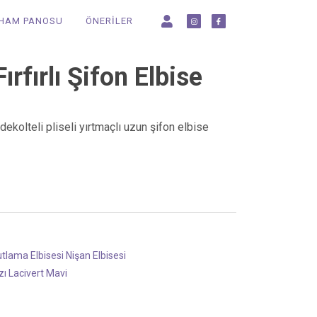
LHAM PANOSU
ÖNERİLER
Fırfırlı Şifon Elbise
dekolteli pliseli yırtmaçlı uzun şifon elbise
tlama Elbisesi
Nişan Elbisesi
zı
Lacivert
Mavi