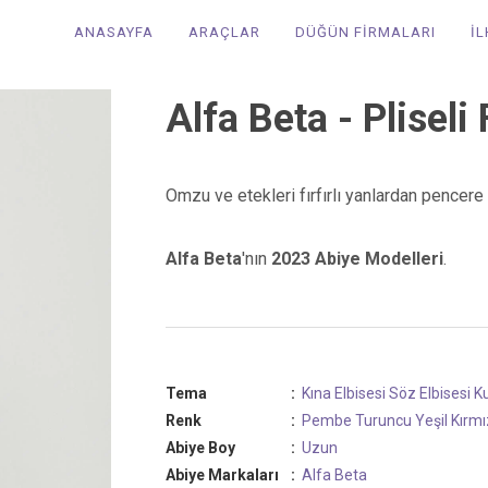
ANASAYFA
ARAÇLAR
DÜĞÜN FİRMALARI
İ
Alfa Beta - Pliseli 
Omzu ve etekleri fırfırlı yanlardan pencere 
Alfa Beta
'nın
2023 Abiye Modelleri
.
Tema
:
Kına Elbisesi
Söz Elbisesi
Ku
Renk
:
Pembe
Turuncu
Yeşil
Kırmı
Abiye Boy
:
Uzun
Abiye Markaları
:
Alfa Beta