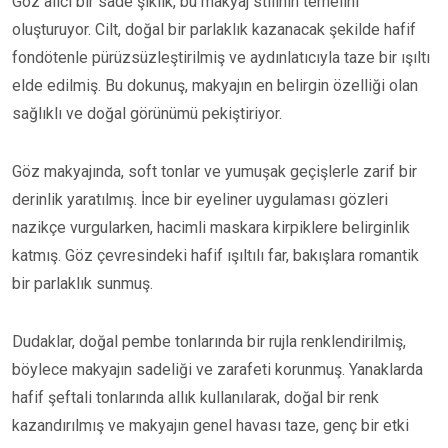
Göz alıcı bir sade şıklık, bu makyaj stilinin temelini
oluşturuyor. Cilt, doğal bir parlaklık kazanacak şekilde hafif
fondötenle pürüzsüzleştirilmiş ve aydınlatıcıyla taze bir ışıltı
elde edilmiş. Bu dokunuş, makyajın en belirgin özelliği olan
sağlıklı ve doğal görünümü pekiştiriyor.
Göz makyajında, soft tonlar ve yumuşak geçişlerle zarif bir
derinlik yaratılmış. İnce bir eyeliner uygulaması gözleri
nazikçe vurgularken, hacimli maskara kirpiklere belirginlik
katmış. Göz çevresindeki hafif ışıltılı far, bakışlara romantik
bir parlaklık sunmuş.
Dudaklar, doğal pembe tonlarında bir rujla renklendirilmiş,
böylece makyajın sadeliği ve zarafeti korunmuş. Yanaklarda
hafif şeftali tonlarında allık kullanılarak, doğal bir renk
kazandırılmış ve makyajın genel havası taze, genç bir etki