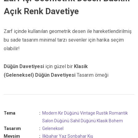
Açık Renk Davetiye
Zarf içinde kullanılan geometrik desen ile hareketlendirilmiş
bu sade tasarım minimal tarzı sevenler için harika seçim
olabilir!
Düğün Davetiyesi
için güzel bir
Klasik
(Geleneksel)
Düğün Davetiyesi
Tasarım örneği
Tema
:
Modern
Kır Düğünü
Vintage
Rustik
Romantik
Salon Düğünü
Sahil Düğünü
Klasik
Bohem
Tasarım
:
Geleneksel
Mevsim
:
İlkbahar
Yaz
Sonbahar
Kış