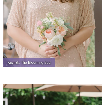
Kaynak: The Blooming Bud