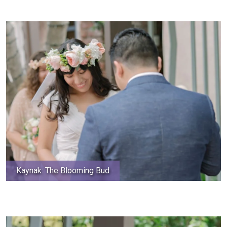
Kaynak: The Blooming Bud