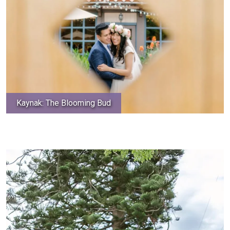
Kaynak: The Blooming Bud