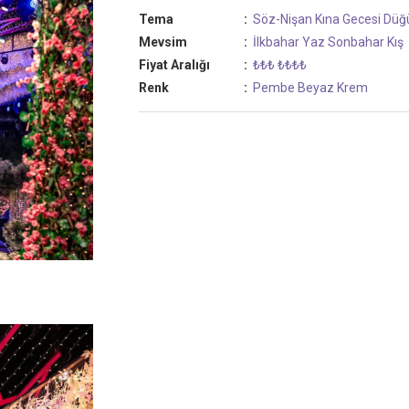
Tema
:
Söz-Nişan
Kına Gecesi
Düğ
Mevsim
:
İlkbahar
Yaz
Sonbahar
Kış
Fiyat Aralığı
:
₺₺₺
₺₺₺₺
Renk
:
Pembe
Beyaz
Krem