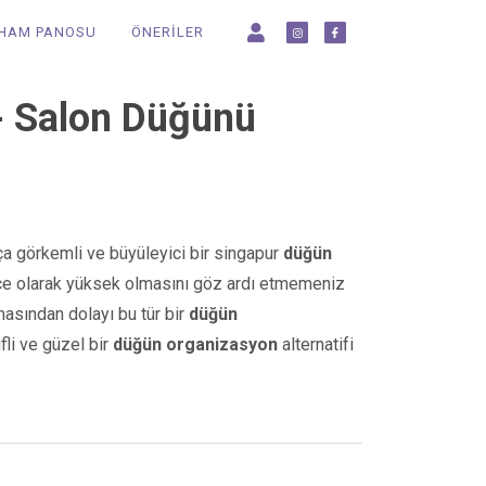
LHAM PANOSU
ÖNERİLER
- Salon Düğünü
ça görkemli ve büyüleyici bir singapur
düğün
tçe olarak yüksek olmasını göz ardı etmemeniz
masından dolayı bu tür bir
düğün
fli ve güzel bir
düğün organizasyon
alternatifi