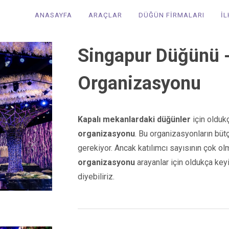
ANASAYFA
ARAÇLAR
DÜĞÜN FİRMALARI
İ
Singapur Düğünü 
Organizasyonu
Kapalı mekanlardaki düğünler
için olduk
organizasyonu
. Bu organizasyonların bü
gerekiyor. Ancak katılımcı sayısının çok ol
organizasyonu
arayanlar için oldukça keyi
diyebiliriz.