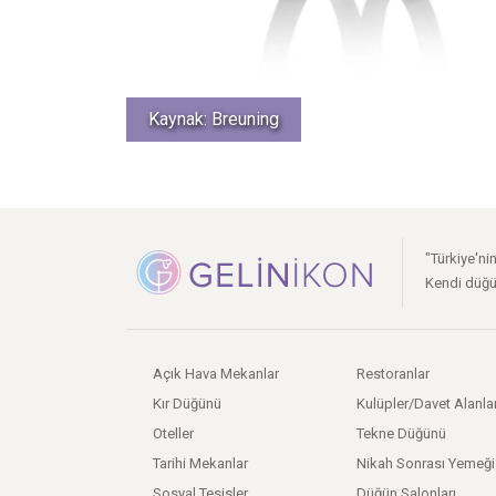
Kaynak: Breuning
"Türkiye'ni
Kendi düğü
Açık Hava Mekanlar
Restoranlar
Kır Düğünü
Kulüpler/Davet Alanlar
Oteller
Tekne Düğünü
Tarihi Mekanlar
Nikah Sonrası Yemeği
Sosyal Tesisler
Düğün Salonları