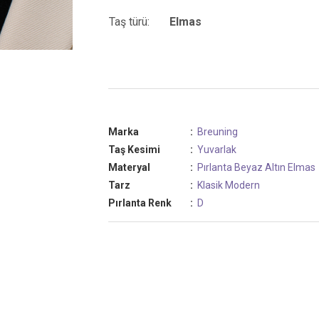
Taş türü:
Elmas
Marka
:
Breuning
Taş Kesimi
:
Yuvarlak
Materyal
:
Pırlanta
Beyaz Altın
Elmas
Tarz
:
Klasik
Modern
Pırlanta Renk
:
D