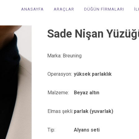
ANASAYFA
ARAÇLAR
DÜĞÜN FİRMALARI
İ
Sade Nişan Yüzüğ
Marka: Breuning
Operasyon:
yüksek parlaklık
Malzeme:
Beyaz altın
Elmas şekli:
parlak (yuvarlak)
Tip:
Alyans seti