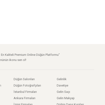
n En Kaliteli Premium Online Düğün Platformu"
nünün ikonu sen ol!
Düğün Salonları
Gelinlik
ı
Düğün Fotoğrafçıları
Davetiye
İstanbul Firmaları
Gelin Saçı
Ankara Firmaları
Gelin Makyajı
İzmir Firmaları
Düğün Dans Kursları