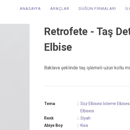
ANASAYFA
ARAÇLAR
DÜĞÜN FİRMALARI
İ
Retrofete - Taş De
Elbise
Baklava şeklinde taş işlemeli uzun kollu m
Tema
:
Söz Elbisesi
İsteme Elbises
Elbisesi
Renk
:
Siyah
Abiye Boy
:
Kısa