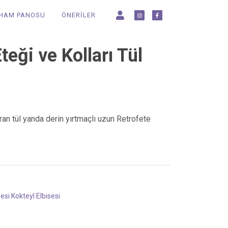
LHAM PANOSU
ÖNERİLER
teği ve Kolları Tül
ran tül yanda derin yırtmaçlı uzun Retrofete
sesi
Kokteyl Elbisesi