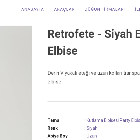
ANASAYFA
ARAÇLAR
DÜĞÜN FİRMALARI
İ
Retrofete - Siyah E
Elbise
Derin V yakalı eteği ve uzun kolları transpa
elbise
Tema
:
Kutlama Elbisesi
Party Elbi
Renk
:
Siyah
Abiye Boy
:
Uzun