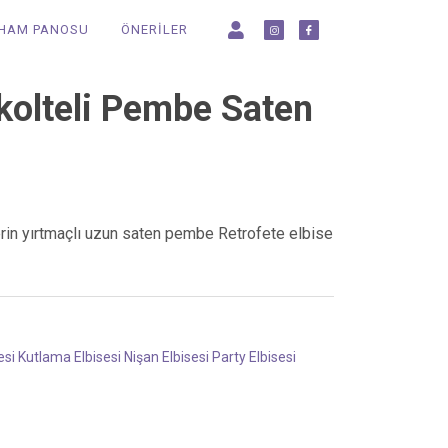
LHAM PANOSU
ÖNERİLER
ekolteli Pembe Saten
derin yırtmaçlı uzun saten pembe Retrofete elbise
esi
Kutlama Elbisesi
Nişan Elbisesi
Party Elbisesi