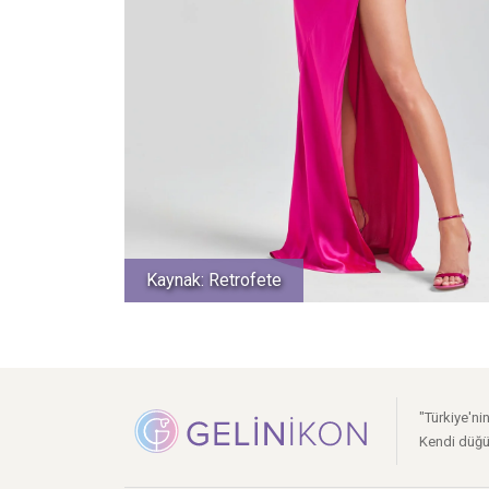
Kaynak: Retrofete
"Türkiye'ni
Kendi düğü