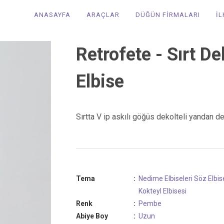
ANASAYFA
ARAÇLAR
DÜĞÜN FİRMALARI
İ
Retrofete - Sırt D
Elbise
Sırtta V ip askılı göğüs dekolteli yandan 
Tema
:
Nedime Elbiseleri
Söz Elbis
Kokteyl Elbisesi
Renk
:
Pembe
Abiye Boy
:
Uzun