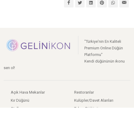
"Türkiye'nin En Kaliteli
Premium Online Düğün
Platformu"
Kendi düğününün ikonu
sen ol!
Açık Hava Mekanlar
Restoranlar
Kır Düğünü
Kulüpler/Davet Alanları
Oteller
Tekne Düğünü
Tarihi Mekanlar
Nikah Sonrası Yemeği
Sosyal Tesisler
Düğün Salonları
Düğün Salonları
Gelinlik