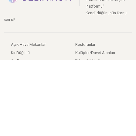
Platformu"
Kendi düğününün ikonu
sen ol!
Açık Hava Mekanlar
Restoranlar
Kır Düğünü
Kulüpler/Davet Alanları
Oteller
Tekne Düğünü
Tarihi Mekanlar
Nikah Sonrası Yemeği
Sosyal Tesisler
Düğün Salonları
Düğün Salonları
Gelinlik
Düğün Fotoğrafçıları
Davetiye
İstanbul Firmaları
Gelin Saçı
Ankara Firmaları
Gelin Makyajı
İzmir Firmaları
Düğün Dans Kursları