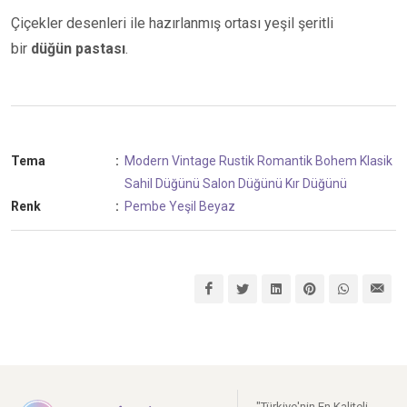
Çiçekler desenleri ile hazırlanmış ortası yeşil şeritli
bir
düğün pastası
.
Tema
:
Modern
Vintage
Rustik
Romantik
Bohem
Klasik
Sahil Düğünü
Salon Düğünü
Kır Düğünü
Renk
:
Pembe
Yeşil
Beyaz
"Türkiye'nin En Kaliteli