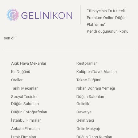
"Türkiye'nin En Kaliteli
Premium Online Düğün
Platformu"
Kendi düğününün ikonu
sen ol!
Açık Hava Mekanlar
Restoranlar
Kır Düğünü
Kulüpler/Davet Alanları
Oteller
Tekne Düğünü
Tarihi Mekanlar
Nikah Sonrası Yemeği
Sosyal Tesisler
Düğün Salonları
Düğün Salonları
Gelinlik
Düğün Fotoğrafçıları
Davetiye
İstanbul Firmaları
Gelin Saçı
Ankara Firmaları
Gelin Makyajı
İzmir Firmaları
Düğün Dans Kursları