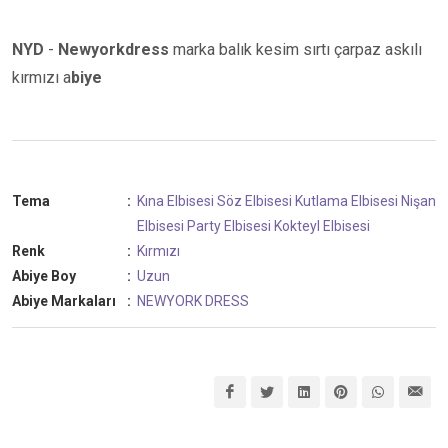
NYD
-
Newyorkdress
marka balık kesim sırtı çarpaz askılı
kırmızı a
biye
Tema
:
Kına Elbisesi
Söz Elbisesi
Kutlama Elbisesi
Nişan
Elbisesi
Party Elbisesi
Kokteyl Elbisesi
Renk
:
Kırmızı
Abiye Boy
:
Uzun
Abiye Markaları
:
NEWYORK DRESS