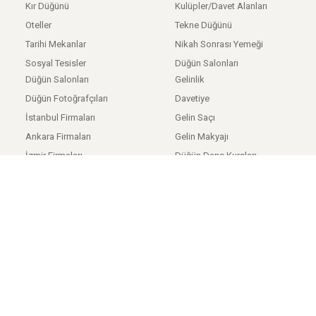
Kır Düğünü
Kulüpler/Davet Alanları
Oteller
Tekne Düğünü
Tarihi Mekanlar
Nikah Sonrası Yemeği
Sosyal Tesisler
Düğün Salonları
Düğün Salonları
Gelinlik
Düğün Fotoğrafçıları
Davetiye
İstanbul Firmaları
Gelin Saçı
Ankara Firmaları
Gelin Makyajı
İzmir Firmaları
Düğün Dans Kursları
Anasayfa
/
Hakkımızda
/
Kişisel Verilerin Korunması
/
Kullanıcı Sözleşmesi
Tüm hakları saklıdır. © 2015-2022 Gelin İkon | Premium Online Düğün
Platformu