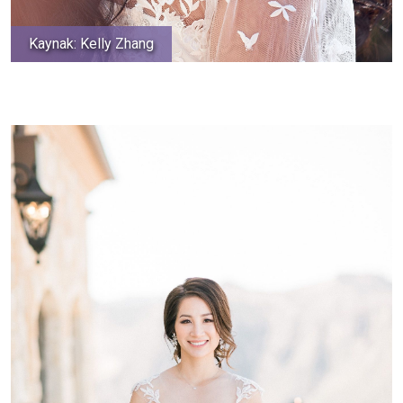
Kaynak: Kelly Zhang