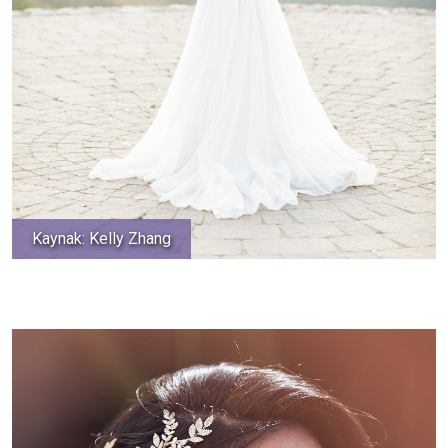
Kaynak: Kelly Zhang