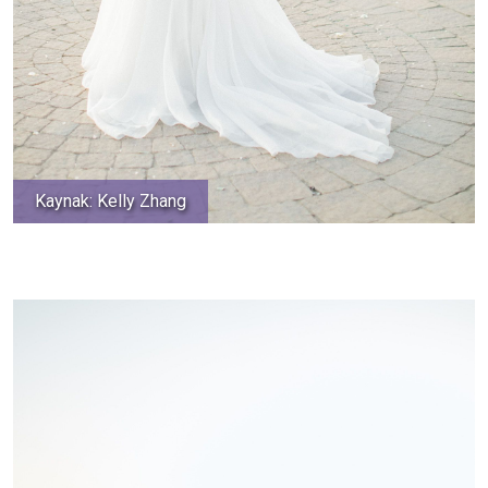
Kaynak: Kelly Zhang