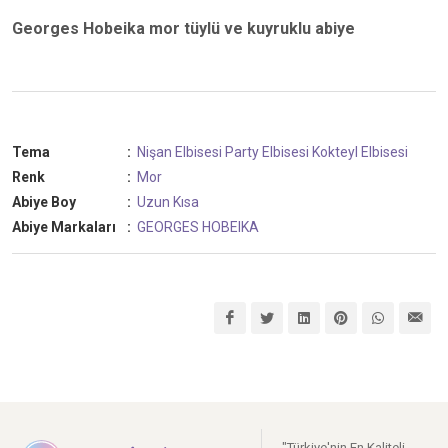
Georges Hobeika mor tüylü ve kuyruklu abiye
Tema
:
Nişan Elbisesi
Party Elbisesi
Kokteyl Elbisesi
Renk
:
Mor
Abiye Boy
:
Uzun
Kısa
Abiye Markaları
:
GEORGES HOBEIKA
"Türkiye'nin En Kaliteli