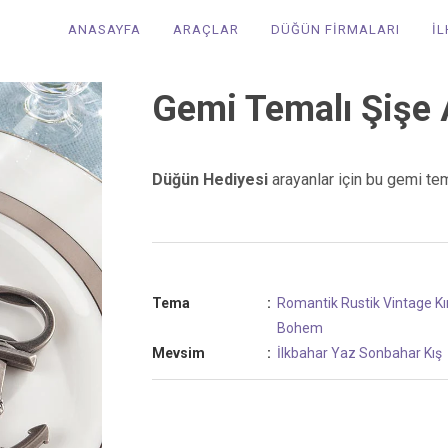
ANASAYFA
ARAÇLAR
DÜĞÜN FİRMALARI
İ
Gemi Temalı Şişe
Düğün Hediyesi
arayanlar için bu gemi tem
Tema
:
Romantik
Rustik
Vintage
K
Bohem
Mevsim
:
İlkbahar
Yaz
Sonbahar
Kış