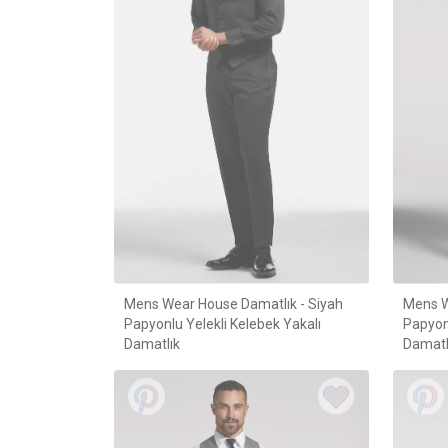
Mens Wear House Damatlık - Siyah
Mens W
Papyonlu Yelekli Kelebek Yakalı
Papyonl
Damatlık
Damatl