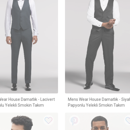
ear House Damatlık - Lacivert
Mens Wear House Damatlık - Siya
lu Yelekli Smokin Takım
Papyonlu Yelekli Smokin Takım