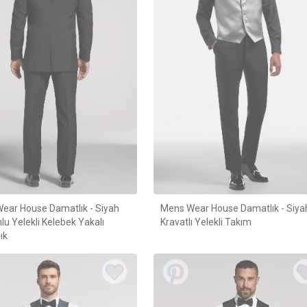
ear House Damatlık - Siyah
Mens Wear House Damatlık - Siya
u Yelekli Kelebek Yakalı
Kravatlı Yelekli Takım
ık