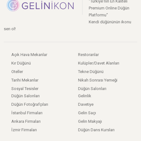
"Türkiye'nin En Kaliteli
Premium Online Düğün
Platformu"
Kendi düğününün ikonu
sen ol!
Açık Hava Mekanlar
Restoranlar
Kır Düğünü
Kulüpler/Davet Alanları
Oteller
Tekne Düğünü
Tarihi Mekanlar
Nikah Sonrası Yemeği
Sosyal Tesisler
Düğün Salonları
Düğün Salonları
Gelinlik
Düğün Fotoğrafçıları
Davetiye
İstanbul Firmaları
Gelin Saçı
Ankara Firmaları
Gelin Makyajı
İzmir Firmaları
Düğün Dans Kursları