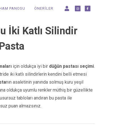
LHAM PANOSU
ÖNERİLER
İki Katlı Silindir
 Pasta
maları
için oldukça iyi bir
düğün pastası seçimi
.
e iki katlı silindirlerin kendini belli etmesi
sta
nın asaletinin yanında solmuş kuru yeşil
na oldukça uyumlu renkler müthiş bir güzellikte
usursuz tabloları andıran bu pasta ile
msuz puan almazsınız.