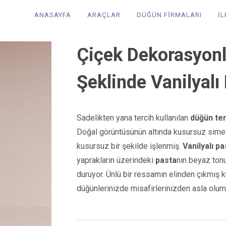
ANASAYFA
ARAÇLAR
DÜĞÜN FİRMALARI
İ
Çiçek Dekorasyonlu 
Şeklinde Vanilyalı
Sadelikten yana tercih kullanılan
düğün te
Doğal görüntüsünün altında kusursuz simetrid
kusursuz bir şekilde işlenmiş.
Vanilyalı pa
yaprakların üzerindeki
pasta
nın beyaz tonu
duruyor. Ünlü bir ressamın elinden çıkmış k
düğünlerinizde misafirlerinizden asla olu