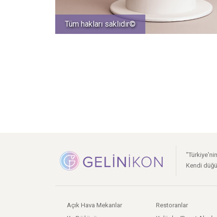
Tüm hakları saklıdır©
"Türkiye'ni
Kendi düğü
Açık Hava Mekanlar
Restoranlar