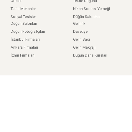
Oteller
Tekne Düğünü
Tarihi Mekanlar
Nikah Sonrası Yemeği
Sosyal Tesisler
Düğün Salonları
Düğün Salonları
Gelinlik
Düğün Fotoğrafçıları
Davetiye
İstanbul Firmaları
Gelin Saçı
Ankara Firmaları
Gelin Makyajı
İzmir Firmaları
Düğün Dans Kursları
Anasayfa
/
Hakkımızda
/
Kişisel Verilerin Korunması
/
Kullanıcı Sözleşmesi
Tüm hakları saklıdır. © 2015-2022 Gelin İkon | Premium Online Düğün
Platformu