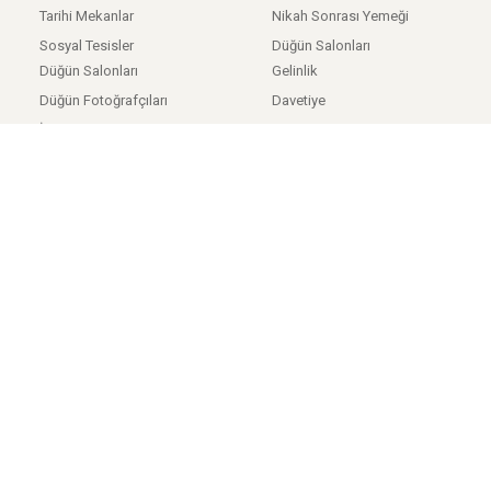
Tarihi Mekanlar
Nikah Sonrası Yemeği
Sosyal Tesisler
Düğün Salonları
Düğün Salonları
Gelinlik
Düğün Fotoğrafçıları
Davetiye
İstanbul Firmaları
Gelin Saçı
Ankara Firmaları
Gelin Makyajı
İzmir Firmaları
Düğün Dans Kursları
Anasayfa
/
Hakkımızda
/
Kişisel Verilerin Korunması
/
Kullanıcı Sözleşmesi
Tüm hakları saklıdır. © 2015-2022 Gelin İkon | Premium Online Düğün
Platformu