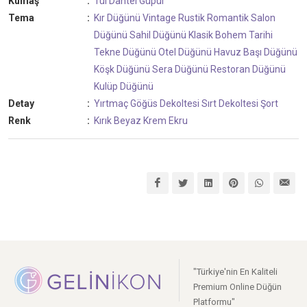
Kumaş
:
Tül
Dantel
Güpür
Tema
:
Kır Düğünü
Vintage
Rustik
Romantik
Salon
Düğünü
Sahil Düğünü
Klasik
Bohem
Tarihi
Tekne Düğünü
Otel Düğünü
Havuz Başı Düğünü
Köşk Düğünü
Sera Düğünü
Restoran Düğünü
Kulüp Düğünü
Detay
:
Yırtmaç
Göğüs Dekoltesi
Sırt Dekoltesi
Şort
Renk
:
Kırık Beyaz
Krem
Ekru
"Türkiye'nin En Kaliteli
Premium Online Düğün
Platformu"