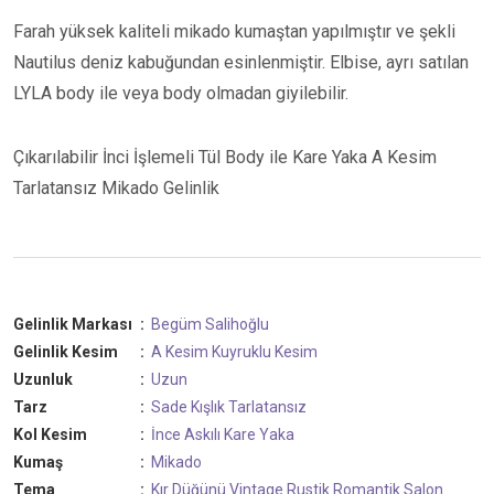
Farah yüksek kaliteli mikado kumaştan yapılmıştır ve şekli
Nautilus deniz kabuğundan esinlenmiştir. Elbise, ayrı satılan
LYLA body ile veya body olmadan giyilebilir.
Çıkarılabilir İnci İşlemeli Tül Body ile Kare Yaka A Kesim
Tarlatansız Mikado Gelinlik
Gelinlik Markası
:
Begüm Salihoğlu
Gelinlik Kesim
:
A Kesim
Kuyruklu Kesim
Uzunluk
:
Uzun
Tarz
:
Sade
Kışlık
Tarlatansız
Kol Kesim
:
İnce Askılı
Kare Yaka
Kumaş
:
Mikado
Tema
:
Kır Düğünü
Vintage
Rustik
Romantik
Salon