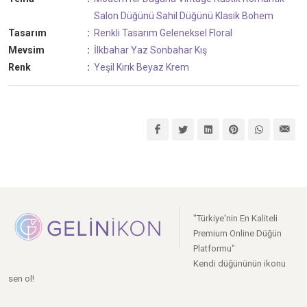
Salon Düğünü
Sahil Düğünü
Klasik
Bohem
Tasarım
:
Renkli Tasarım
Geleneksel
Floral
Mevsim
:
İlkbahar
Yaz
Sonbahar
Kış
Renk
:
Yeşil
Kırık Beyaz
Krem
"Türkiye'nin En Kaliteli
Premium Online Düğün
Platformu"
Kendi düğününün ikonu
sen ol!