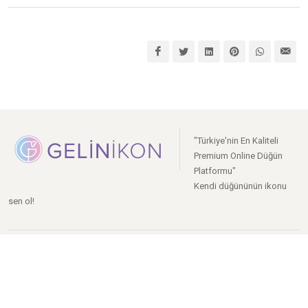
"Türkiye'nin En Kaliteli
Premium Online Düğün
Platformu"
Kendi düğününün ikonu
sen ol!
Açık Hava Mekanlar
Restoranlar
Kır Düğünü
Kulüpler/Davet Alanları
Oteller
Tekne Düğünü