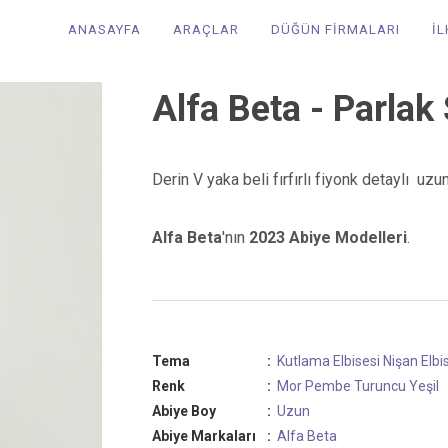
ANASAYFA
ARAÇLAR
DÜĞÜN FİRMALARI
İ
Alfa Beta - Parlak 
Derin V yaka beli fırfırlı fiyonk detaylı uzu
Alfa Beta
'nın
2023 Abiye Modelleri
.
Tema
:
Kutlama Elbisesi
Nişan Elbi
Renk
:
Mor
Pembe
Turuncu
Yeşil
Abiye Boy
:
Uzun
Abiye Markaları
:
Alfa Beta